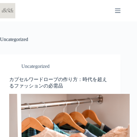
コ
ン
テ
ン
ツ
へ
Uncategorized
ス
キ
ッ
プ
Uncategorized
カプセルワードローブの作り方：時代を超え
るファッションの必需品