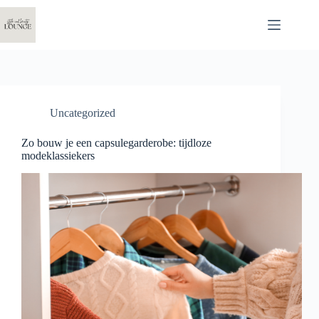
Ga
naar
de
inhoud
Uncategorized
Zo bouw je een capsulegarderobe: tijdloze
modeklassiekers