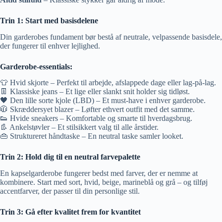
Trin 1: Start med basisdelene
Din garderobes fundament bør bestå af neutrale, velpassende basisdele,
der fungerer til enhver lejlighed.
Garderobe-essentials:
👕 Hvid skjorte – Perfekt til arbejde, afslappede dage eller lag-på-lag.
👖 Klassiske jeans – Et lige eller slankt snit holder sig tidløst.
🖤 Den lille sorte kjole (LBD) – Et must-have i enhver garderobe.
🧥 Skræddersyet blazer – Løfter ethvert outfit med det samme.
👟 Hvide sneakers – Komfortable og smarte til hverdagsbrug.
👢 Ankelstøvler – Et stilsikkert valg til alle årstider.
👜 Struktureret håndtaske – En neutral taske samler looket.
Trin 2: Hold dig til en neutral farvepalette
En kapselgarderobe fungerer bedst med farver, der er nemme at
kombinere. Start med sort, hvid, beige, marineblå og grå – og tilføj
accentfarver, der passer til din personlige stil.
Trin 3: Gå efter kvalitet frem for kvantitet