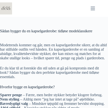
Fortsæt
til
indhold
Sådan bygger du en kapselgarderobe: tidløse modeklassikere
Modetrends kommer og går, men en kapselgarderobe sikrer, at du altid
har stilfulde outfits ved hånden. En kapselgarderobe er en samling af
alsidige, kvalitetsbevidste stykker, der kan mixes og matches for at
skabe utallige looks – hvilket sparer tid, penge og plads i garderoben.
Er du klar til at forenkle din stil uden at gå på kompromis med dit
look? Sådan bygger du den perfekte kapselgarderobe med tidløse
essentials.
Hvorfor bygge en kapselgarderobe?
Sparer penge
– Færre, men bedre stykker betyder klogere forbrug.
Nem styling
– Aldrig mere “jeg har intet at tage på”-øjeblikke.
Bæredygtigt valg
– Mindsker tøjspild og fremmer bevidst shopping.
Altid stilfuld
– Klassiske stykker går aldrig af mode.