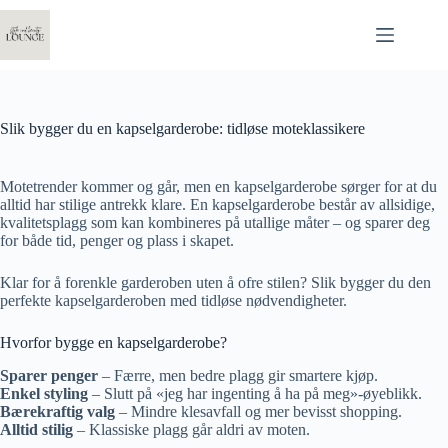
Hopp
til
innholdet
Slik bygger du en kapselgarderobe: tidløse moteklassikere
Motetrender kommer og går, men en kapselgarderobe sørger for at du
alltid har stilige antrekk klare. En kapselgarderobe består av allsidige,
kvalitetsplagg som kan kombineres på utallige måter – og sparer deg
for både tid, penger og plass i skapet.
Klar for å forenkle garderoben uten å ofre stilen? Slik bygger du den
perfekte kapselgarderoben med tidløse nødvendigheter.
Hvorfor bygge en kapselgarderobe?
Sparer penger
– Færre, men bedre plagg gir smartere kjøp.
Enkel styling
– Slutt på «jeg har ingenting å ha på meg»-øyeblikk.
Bærekraftig valg
– Mindre klesavfall og mer bevisst shopping.
Alltid stilig
– Klassiske plagg går aldri av moten.