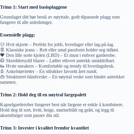
Trinn 1: Start med basisplaggene
Grunnlaget ditt bør bestå av nøytrale, godt tilpassede plagg som
fungerer til alle anledninger.
Essensielle plagg:
👕 Hvit skjorte – Perfekt for jobb, hverdager eller lag-på-lag.
👖 Klassiske jeans – Rett eller smal passform holder seg tidløst.
🖤 Den lille sorte kjolen (LBD) – Et must i enhver garderobe.
🧥 Skreddersydd blazer – Løfter ethvert antrekk umiddelbart.
👟 Hvite sneakers – Komfortable og trendy til hverdagsbruk.
👢 Ankelstøvletter – En stilsikker favoritt året rundt.
👜 Strukturert håndveske – En nøytral veske som binder antrekket
sammen.
Trinn 2: Hold deg til en nøytral fargepalett
Kapselgarderober fungerer best når fargene er enkle å kombinere.
Hold deg til sort, hvitt, beige, marineblått og grått, og legg til
aksentfarger som passer din stil.
Trinn 3: Invester i kvalitet fremfor kvantitet